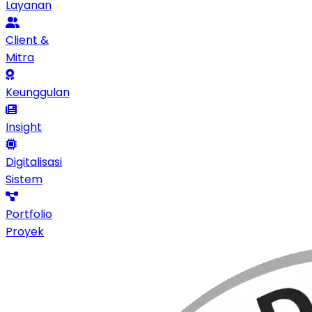
Layanan
Client &
Mitra
Keunggulan
Insight
Digitalisasi
Sistem
Portfolio
Proyek