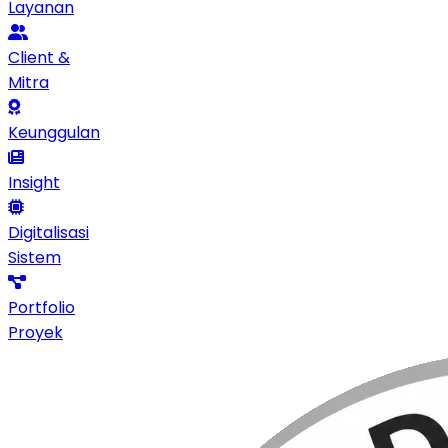
Layanan
Client &
Mitra
Keunggulan
Insight
Digitalisasi
Sistem
Portfolio
Proyek