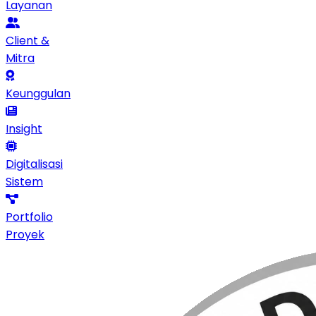
Layanan
Client &
Mitra
Keunggulan
Insight
Digitalisasi
Sistem
Portfolio
Proyek