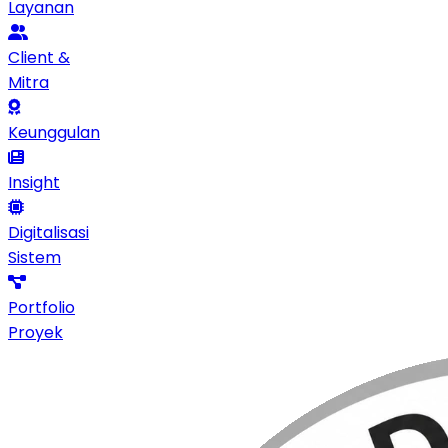
Layanan
Client &
Mitra
Keunggulan
Insight
Digitalisasi
Sistem
Portfolio
Proyek