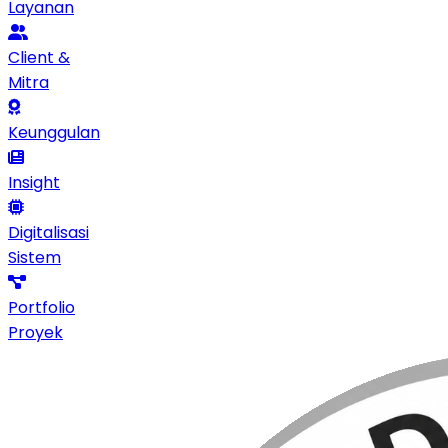
Layanan
Client &
Mitra
Keunggulan
Insight
Digitalisasi
Sistem
Portfolio
Proyek