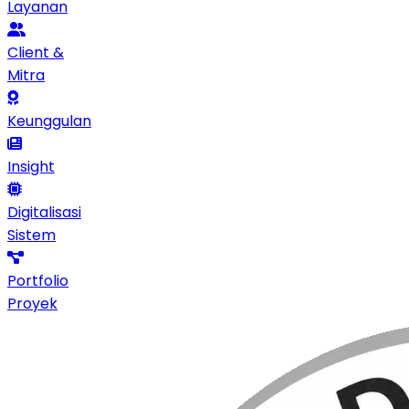
Layanan
Client &
Mitra
Keunggulan
Insight
Digitalisasi
Sistem
Portfolio
Proyek