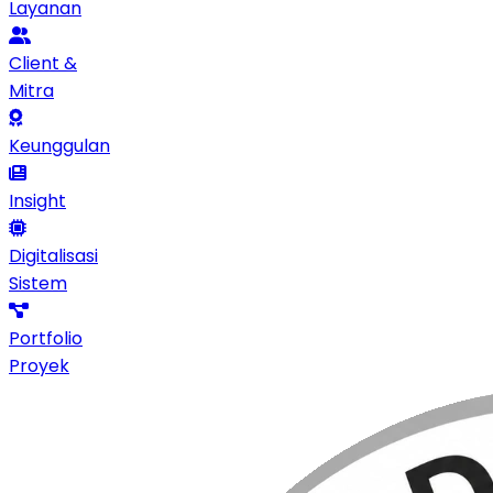
Layanan
Client &
Mitra
Keunggulan
Insight
Digitalisasi
Sistem
Portfolio
Proyek