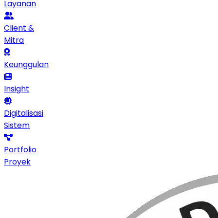
Layanan
Client &
Mitra
Keunggulan
Insight
Digitalisasi
Sistem
Portfolio
Proyek