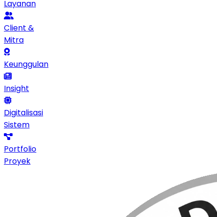
Layanan
Client &
Mitra
Keunggulan
Insight
Digitalisasi
Sistem
Portfolio
Proyek