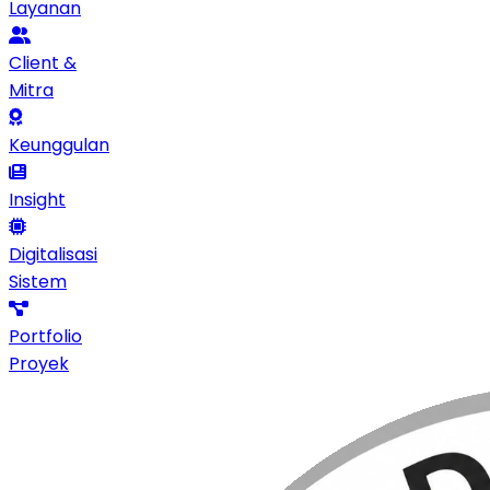
Layanan
Client &
Mitra
Keunggulan
Insight
Digitalisasi
Sistem
Portfolio
Proyek