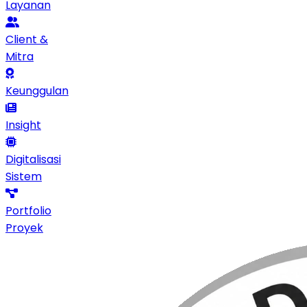
Layanan
Client &
Mitra
Keunggulan
Insight
Digitalisasi
Sistem
Portfolio
Proyek