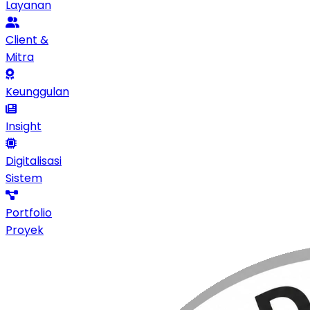
Layanan
Client &
Mitra
Keunggulan
Insight
Digitalisasi
Sistem
Portfolio
Proyek