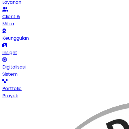
Layanan
Client &
Mitra
Keunggulan
Insight
Digitalisasi
Sistem
Portfolio
Proyek